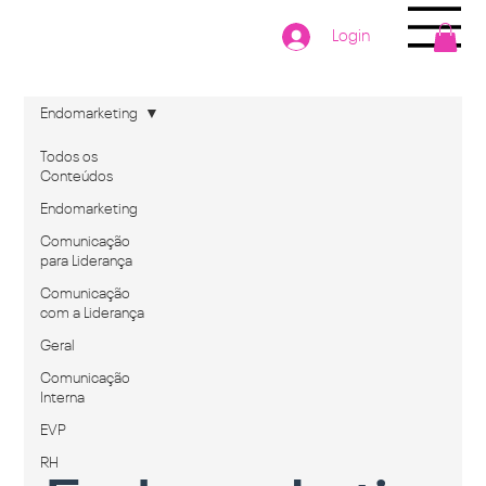
Login
Endomarketing
Todos os
Conteúdos
Endomarketing
Comunicação
para Liderança
Comunicação
com a Liderança
Geral
Comunicação
Interna
EVP
RH