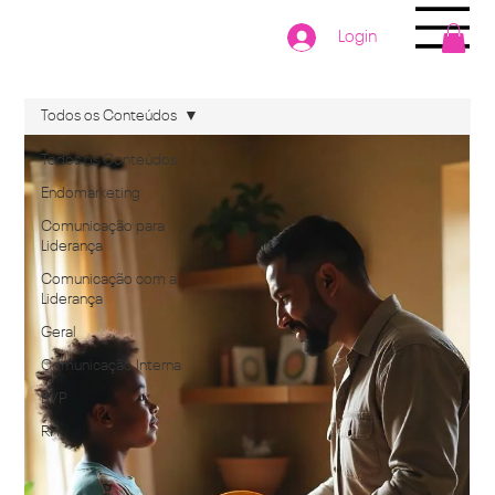
Login
Todos os Conteúdos
Todos os Conteúdos
Endomarketing
Comunicação para
Liderança
Comunicação com a
Liderança
Geral
Comunicação Interna
EVP
RH