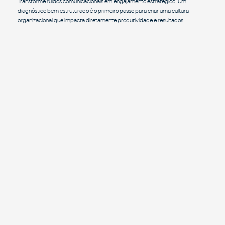
Transforme ruídos comunicacionais em engajamento estratégico. Um
diagnóstico bem estruturado é o primeiro passo para criar uma cultura
organizacional que impacta diretamente produtividade e resultados.