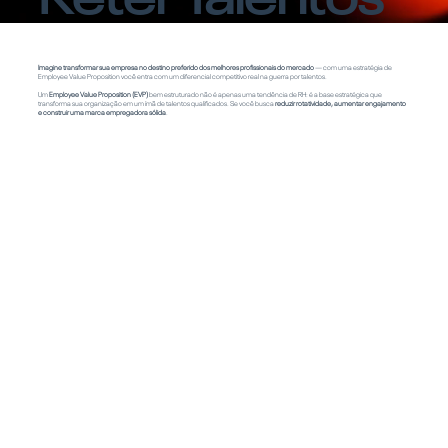
Imagine transformar sua empresa no destino preferido dos melhores profissionais do mercado
— com uma estratégia de
Employee Value Proposition você entra com um diferencial competitivo real na guerra por talentos.
Um
Employee Value Proposition (EVP)
bem estruturado não é apenas uma tendência de RH: é a base estratégica que
transforma sua organização em um ímã de talentos qualificados. Se você busca
reduzir rotatividade, aumentar engajamento
e construir uma marca empregadora sólida
.