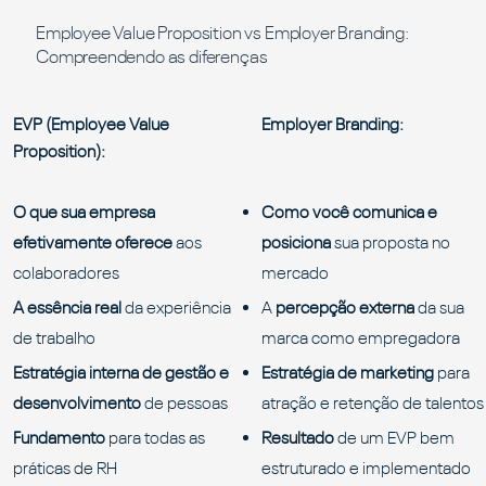
Employee Value Proposition vs Employer Branding:
Compreendendo as diferenças
EVP (Employee Value
Employer Branding:
Proposition):
O que sua empresa
Como você comunica e
efetivamente oferece
aos
posiciona
sua proposta no
colaboradores
mercado
A essência real
da experiência
A
percepção externa
da sua
de trabalho
marca como empregadora
Estratégia interna de gestão e
Estratégia de marketing
para
desenvolvimento
de pessoas
atração e retenção de talentos
Fundamento
para todas as
Resultado
de um EVP bem
práticas de RH
estruturado e implementado