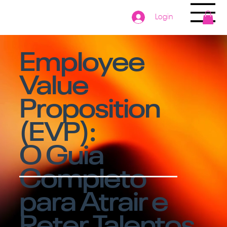
Login
Employee
Value
Proposition
(EVP):
O Guia
Completo
para Atrair e
Reter Talentos